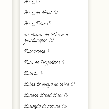
Arroz
(1)
Arroz de Natal
(1)
Arroz Doce
(1)
arrumação de talheres e
guardanapos
(3)
Baiserringe
(1)
Bala de Brigadeiro
(1)
Balada
(1)
Balas de queijo de cabra
(1)
Banana Bread Bites
(1)
Batizado de menina
(6)