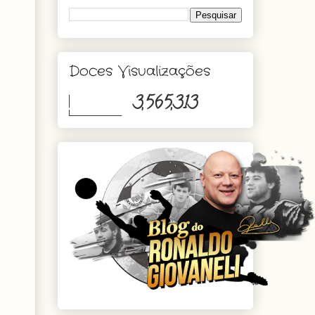
Doces Visualizações
3,565,313