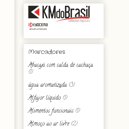
Marcadores
Abacaxi com calda de cachaça
(1)
água aromatizada
(3)
Alfajor líquido
(1)
Alimentos funcionais
(1)
Almoço ao ar livre
(2)