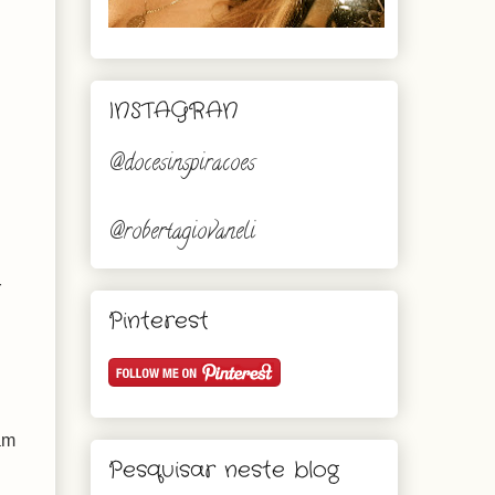
INSTAGRAN
@docesinspiracoes
@robertagiovaneli
r
Pinterest
am
Pesquisar neste blog