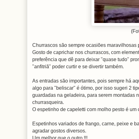
(Fo
Churrascos são sempre ocasiões maravilhosas 
Gosto de caprichar nos churrascos, com elemento
preferência que dê para deixar "quase tudo" pr
"anfitriã" poder curtir e se divertir também.
As entradas são importantes, pois sempre há aqu
algo para "beliscar" é ótimo, por isso sugeri 2 t
guardadas na geladeira, para serem montadas na 
churrasqueira.
O espetinho de capeletti com molho pesto é um
Espetinhos variados de frango, carne, peixe e 
agradar gostos diversos
.
Um melhor que o outro !!!